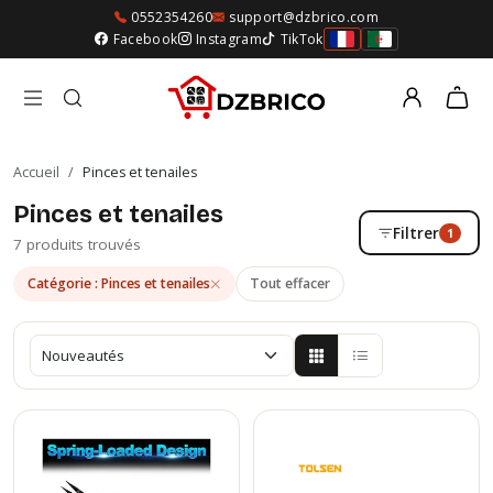
0552354260
support@dzbrico.com
Facebook
Instagram
TikTok
Accueil
/
Pinces et tenailes
Pinces et tenailes
Filtrer
1
7 produits trouvés
Catégorie : Pinces et tenailes
Tout effacer