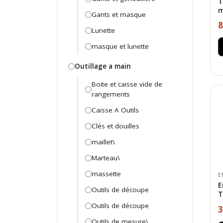
T
m
Gants et masque
8
Lunette
masque et lunette
Outillage a main
Boite et caisse vide de
rangements
Caisse A Outils
Clés et douilles
maillet\
Marteau\
massette
E
E
Outils de découpe
T
Outils de découpe
3
Outils de mesure\