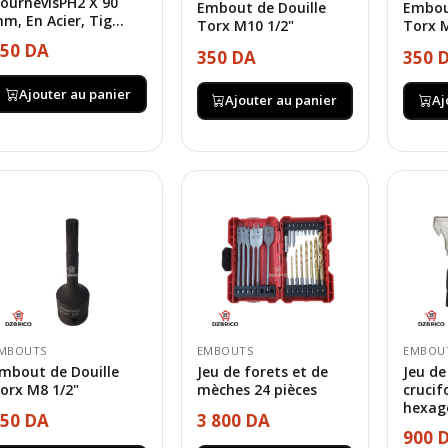
ournevisPH2 X 90
Embout de Douille
Embou
m, En Acier, Tig...
Torx M10 1/2"
Torx M
50 DA
350 DA
350 
Ajouter au panier
Ajouter au panier
Aj
MBOUTS
EMBOUTS
EMBOU
mbout de Douille
Jeu de forets et de
Jeu d
orx M8 1/2"
mèches 24 pièces
crucif
hexago
50 DA
3 800 DA
900 