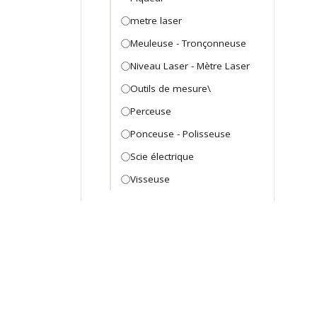
metre laser
Meuleuse - Tronçonneuse
Niveau Laser - Mètre Laser
Outils de mesure\
Perceuse
Ponceuse - Polisseuse
Scie électrique
Visseuse
Outillage Mécanique
Arraches et extracteurs
Arraches et extracteurs
Caisse et coffret Mécanicien
Caisse et coffret mecanique