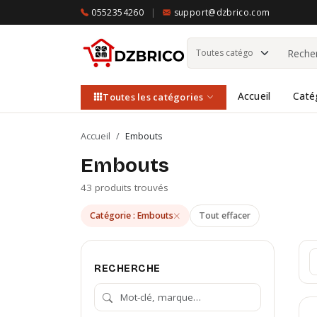
0552354260
|
support@dzbrico.com
Accueil
Caté
Toutes les catégories
Accueil
/
Embouts
Embouts
43 produits trouvés
Catégorie : Embouts
Tout effacer
RECHERCHE