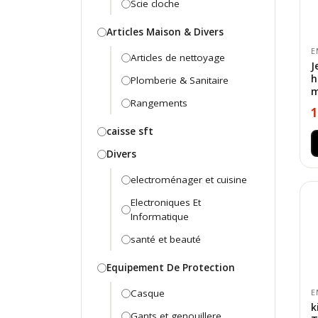
Scie cloche
Articles Maison & Divers
E
Articles de nettoyage
J
h
Plomberie & Sanitaire
m
Rangements
1
caisse sft
Divers
electroménager et cuisine
Electroniques Et
Informatique
santé et beauté
Equipement De Protection
Casque
E
k
Gants et genouillere