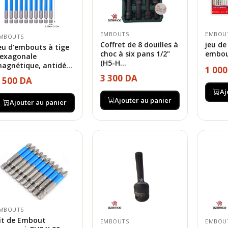
EMBOUTS
EMBOU
MBOUTS
Coffret de 8 douilles à
jeu de
eu d'embouts à tige
choc à six pans 1/2"
embou
exagonale
(H5-H...
agnétique, antidé...
1 00
3 300 DA
 500 DA
Aj
Ajouter au panier
Ajouter au panier
MBOUTS
it de Embout
EMBOUTS
EMBOU