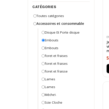
CATÉGORIES
Toutes catégories
Accessoires et consommable
Disque Et Porte disque
E
Embouts
J
v
Embouts
m
foret et fraises
5
foret et fraises
foret et fraisse
Lames
Lames
Méche\
Scie Cloche