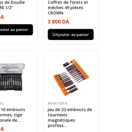
t de Douille
Coffret de forets et
6 1/2"
mèches 49 pièces
CROWN
DA
3 800 DA
outer au panier
Ajouter au panier
TS
MENUISERIE
e 10 embouts
jeu de 23 embouts de
ormes, tige
tournevis
nale de...
magnétiques
profess...
DA