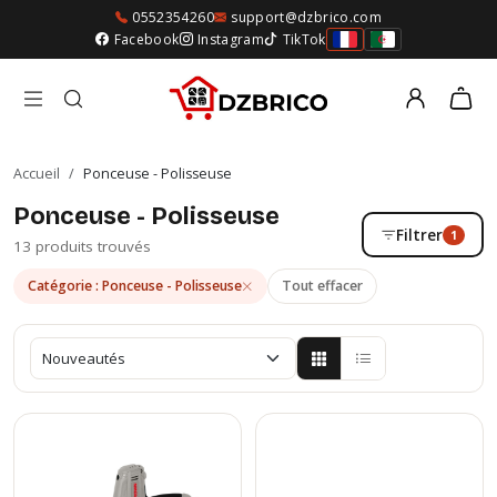
0552354260
support@dzbrico.com
Facebook
Instagram
TikTok
Accueil
/
Ponceuse - Polisseuse
Ponceuse - Polisseuse
Filtrer
1
13 produits trouvés
Catégorie : Ponceuse - Polisseuse
Tout effacer