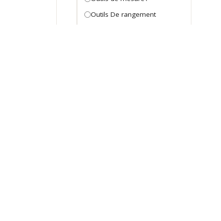
Outils De rangement
Pinces et tenailes
Pinces et tenailles
règles et mètre a ruban
règles et mètre a ruban
règles et mètre a ruban
Tournevis
Tournevis
Outillage électroportatif
batterie et chargeur
Machine D'atelier
Machine d'atelier
Marteau Perforateur -
DZBrico Infos
Consei
Piqueur