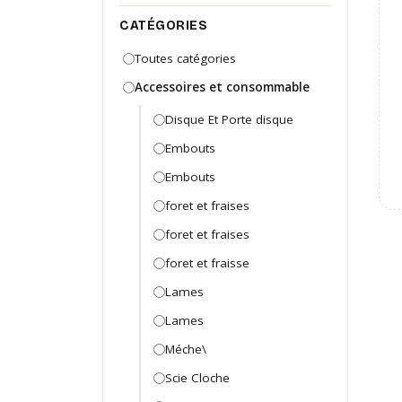
CATÉGORIES
Toutes catégories
Accessoires et consommable
Disque Et Porte disque
Embouts
Embouts
foret et fraises
foret et fraises
foret et fraisse
Lames
Lames
Méche\
Scie Cloche