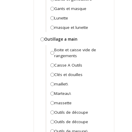
Gants et masque
Lunette
masque et lunette
Outillage a main
Boite et caisse vide de
rangements
Caisse A Outils
Clés et douilles
maillet\
Marteau\
massette
Outils de découpe
Outils de découpe
Outils de mesure\