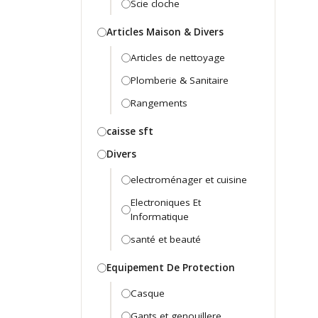
Scie cloche
Articles Maison & Divers
Articles de nettoyage
Plomberie & Sanitaire
Rangements
caisse sft
Divers
electroménager et cuisine
Electroniques Et
Informatique
santé et beauté
Equipement De Protection
Casque
Gants et genouillere