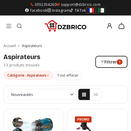
0552354260
support@dzbrico.com
Facebook
Instagram
TikTok
Accueil
/
Aspirateurs
Aspirateurs
Filtrer
1
13 produits trouvés
Catégorie : Aspirateurs
Tout effacer
PROMO