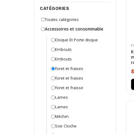
CATÉGORIES
Toutes catégories
Accessoires et consommable
Disque Et Porte disque
F
Embouts
K
m
Embouts
r
foret et fraises
8
foret et fraises
foret et fraisse
Lames
Lames
Méche\
Scie Cloche