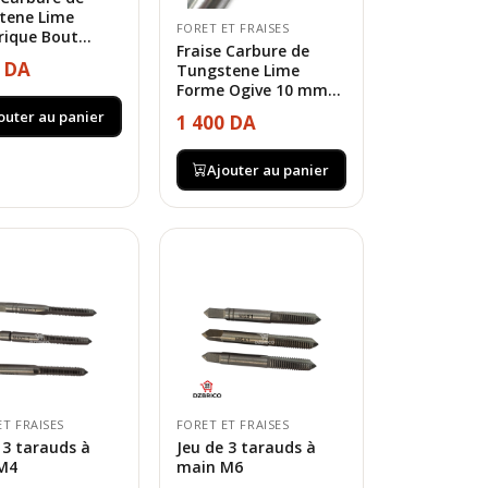
tene Lime
FORET ET FRAISES
rique Bout...
Fraise Carbure de
0 DA
Tungstene Lime
Forme Ogive 10 mm...
outer au panier
1 400 DA
Ajouter au panier
ET FRAISES
FORET ET FRAISES
 3 tarauds à
Jeu de 3 tarauds à
M4
main M6