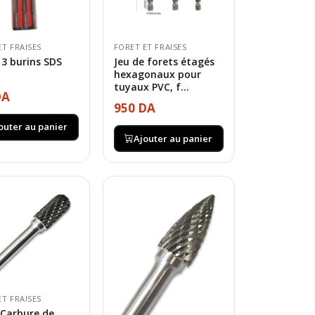
ET FRAISES
FORET ET FRAISES
 3 burins SDS
Jeu de forets étagés
hexagonaux pour
tuyaux PVC, f...
DA
950 DA
outer au panier
Ajouter au panier
ET FRAISES
 Carbure de