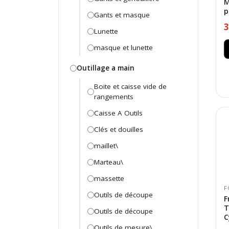
M
p
Gants et masque
3
Lunette
masque et lunette
Outillage a main
Boite et caisse vide de
rangements
Caisse A Outils
Clés et douilles
maillet\
Marteau\
massette
F
Outils de découpe
F
T
Outils de découpe
C
Outils de mesure\