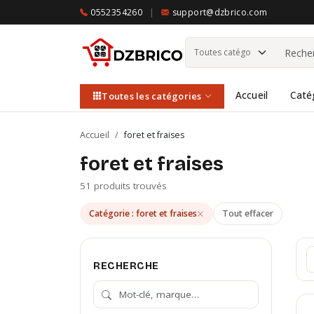
0552354260
|
support@dzbrico.com
Accueil
Caté
Toutes les catégories
Accueil
/
foret et fraises
foret et fraises
51 produits trouvés
Catégorie : foret et fraises
Tout effacer
RECHERCHE