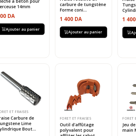
èche a béton pour
carbure de tungstène
Tungs
erceuse 14mm
Forme coni...
Cylind
00 DA
1 400 DA
1 40
Ajouter au panier
Ajouter au panier
Aj
ORET ET FRAISES
raise Carbure de
FORET ET FRAISES
FORET 
ungstene Lime
Outil d'affûtage
Jeu de
ylindrique Bout...
polyvalent pour
main 
affûter les rabot...