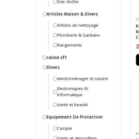
Scie cloche
Articles Maison & Divers
F
Articles de nettoyage
K
M
Plomberie & Sanitaire
C
Rangements
2
caisse sft
Divers
electroménager et cuisine
Electroniques Et
Informatique
santé et beauté
Equipement De Protection
Casque
F
Gants et genouillere