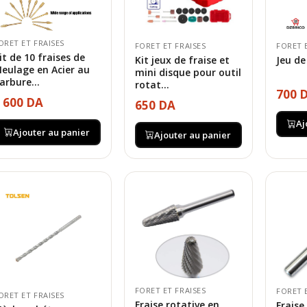
ORET ET FRAISES
FORET ET FRAISES
FORET 
it de 10 fraises de
Kit jeux de fraise et
Jeu de
eulage en Acier au
mini disque pour outil
arbure...
rotat...
700 
 600 DA
650 DA
Aj
Ajouter au panier
Ajouter au panier
FORET ET FRAISES
FORET 
ORET ET FRAISES
Fraise rotative en
Fraise