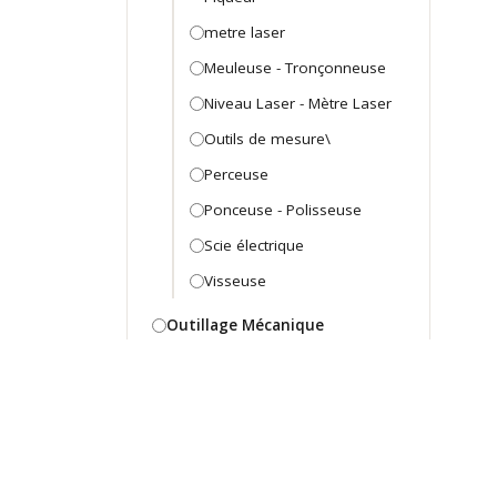
metre laser
Meuleuse - Tronçonneuse
Niveau Laser - Mètre Laser
Outils de mesure\
Perceuse
Ponceuse - Polisseuse
Scie électrique
Visseuse
Outillage Mécanique
Arraches et extracteurs
Arraches et extracteurs
Caisse et coffret Mécanicien
Caisse et coffret mecanique