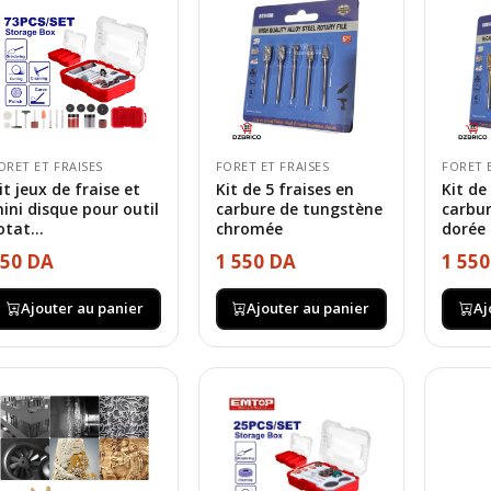
ORET ET FRAISES
FORET ET FRAISES
FORET 
it jeux de fraise et
Kit de 5 fraises en
Kit de
ini disque pour outil
carbure de tungstène
carbu
otat...
chromée
dorée
50 DA
1 550 DA
1 55
Ajouter au panier
Ajouter au panier
Aj