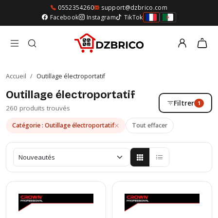
0552354260
support@dzbrico.com
Facebook
Instagram
TikTok
Accueil
/
Outillage électroportatif
Outillage électroportatif
Filtrer
1
260 produits trouvés
Catégorie : Outillage électroportatif
Tout effacer