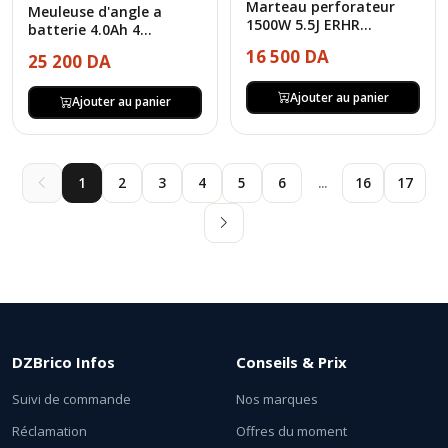
Marteau perforateur
Meuleuse d'angle a
1500W 5.5J ERHR...
batterie 4.0Ah 4...
16 500 DA
25 200 DA
Ajouter au panier
Ajouter au panier
1
2
3
4
5
6
...
16
17
DZBrico Infos
Conseils & Prix
Suivi de commande
Nos marques
Réclamation
Offres du moment