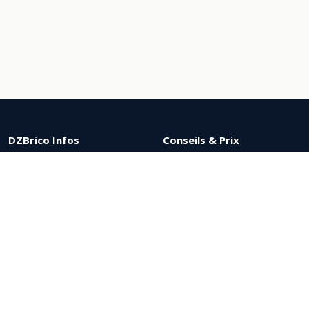
DZBrico Infos
Conseils & Prix
Suivi de commande
Nos marques
Réclamation
Offres du moment
Nous contacter
Top ventes
Conditions générales
Politique de confidentialité
Suppression de compte
Remise par palier