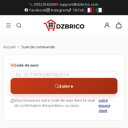
0552354260
support@dzbrico.com
Facebook
Instagram
TikTok
Accueil
/
Suivi de commande
Code de suivi
Suivre
Vous trouverez votre code de suivi dans l’e-mail
votre
.
de confirmation d’expédition, ou dans
espace
client