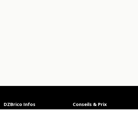
DZBrico Infos
Conseils & Prix
Suivi de commande
Nos marques
Réclamation
Offres du moment
Nous contacter
Top ventes