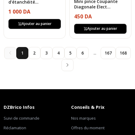
Mini pince Coupante
d'étanchéité...
Diagonale Élect...
1 000 DA
450 DA
Ajouter au panier
Ajouter au panier
1
2
3
4
5
6
...
167
168
DZBrico Infos
Conseils & Prix
Suivi de commande
Nos marques
Réclamation
Offres du moment