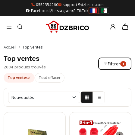
0552354260
support@dzbrico.com
Facebook
Instagram
TikTok
Accueil
/
Top ventes
Top ventes
Filtrer
1
2684 produits trouvés
Top ventes
Tout effacer