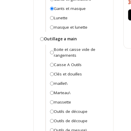
3
Gants et masque
Lunette
masque et lunette
Outillage a main
Boite et caisse vide de
rangements
Caisse A Outils
Clés et douilles
maillet\
Marteau\
massette
Outils de découpe
Outils de découpe
Outils de mesure\