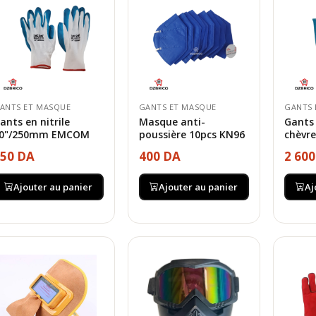
ANTS ET MASQUE
GANTS ET MASQUE
GANTS 
ants en nitrile
Masque anti-
Gants
0"/250mm EMCOM
poussière 10pcs KN96
chèvr
50 DA
400 DA
2 60
Ajouter au panier
Ajouter au panier
Aj