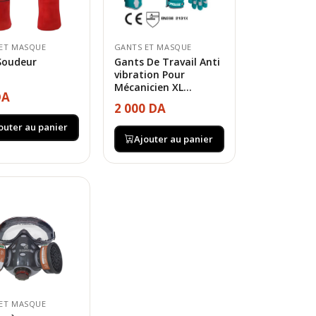
ET MASQUE
GANTS ET MASQUE
Soudeur
Gants De Travail Anti
vibration Pour
Mécanicien XL...
DA
2 000 DA
outer au panier
Ajouter au panier
ET MASQUE