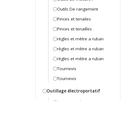
Outils De rangement
Pinces et tenailes
Pinces et tenailles
règles et mètre a ruban
règles et mètre a ruban
règles et mètre a ruban
Tournevis
Tournevis
Outillage électroportatif
batterie et chargeur
Machine D'atelier
Machine d'atelier
Marteau Perforateur -
Piqueur