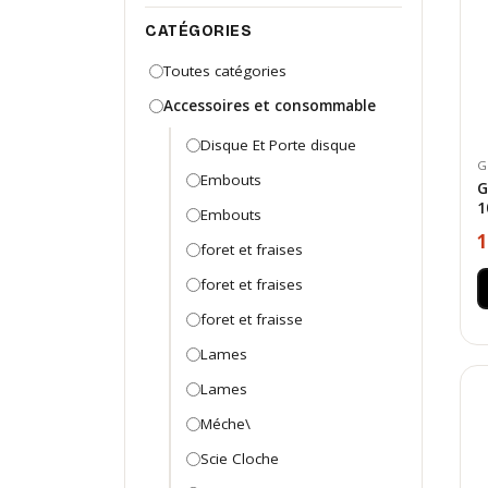
CATÉGORIES
Toutes catégories
Accessoires et consommable
Disque Et Porte disque
G
Embouts
G
1
Embouts
1
foret et fraises
foret et fraises
foret et fraisse
Lames
Lames
Méche\
Scie Cloche