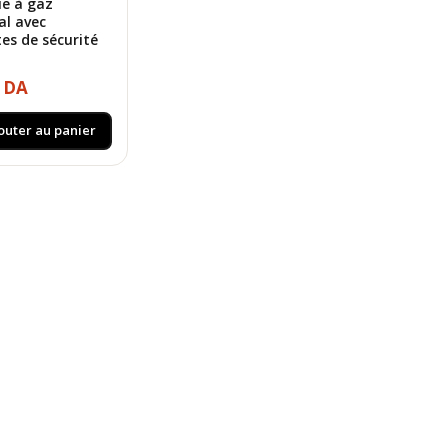
e à gaz
al avec
es de sécurité
0 DA
outer au panier