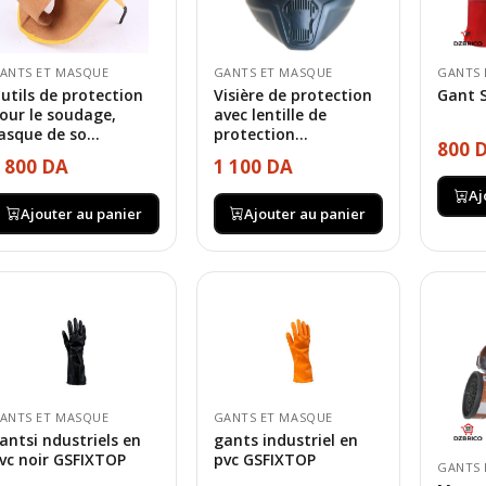
ANTS ET MASQUE
GANTS ET MASQUE
GANTS 
utils de protection
Visière de protection
Gant 
our le soudage,
avec lentille de
asque de so...
protection...
800 
 800 DA
1 100 DA
Aj
Ajouter au panier
Ajouter au panier
ANTS ET MASQUE
GANTS ET MASQUE
antsi ndustriels en
gants industriel en
vc noir GSFIXTOP
pvc GSFIXTOP
GANTS 