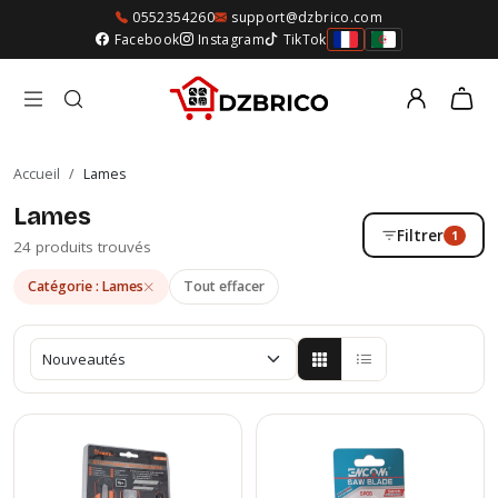
0552354260
support@dzbrico.com
Facebook
Instagram
TikTok
Accueil
/
Lames
Lames
Filtrer
1
24 produits trouvés
Catégorie : Lames
Tout effacer