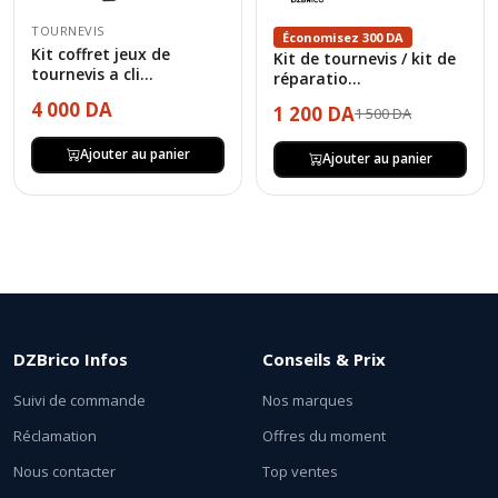
TOURNEVIS
Économisez 300 DA
Kit coffret jeux de
Kit de tournevis / kit de
tournevis a cli...
réparatio...
4 000 DA
1 200 DA
1 500 DA
Ajouter au panier
Ajouter au panier
DZBrico Infos
Conseils & Prix
Suivi de commande
Nos marques
Réclamation
Offres du moment
Nous contacter
Top ventes