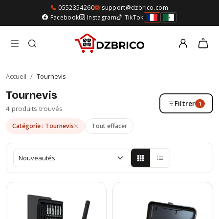
0552354260
support@dzbrico.com
Facebook
Instagram
TikTok
Accueil
/
Tournevis
Tournevis
Filtrer
1
4 produits trouvés
Catégorie : Tournevis
Tout effacer