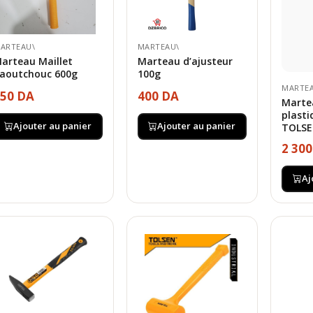
ARTEAU\
MARTEAU\
arteau Maillet
Marteau d’ajusteur
aoutchouc 600g
100g
MARTE
50 DA
400 DA
Marte
plasti
Ajouter au panier
Ajouter au panier
TOLS
2 30
Aj