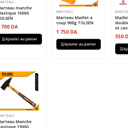
ARTEAU\
arteau manche
MARTEAU\
MARTE
lastique 1000G
Marteau Maillet a
Maille
OLSEN
coup 900g TOLSEN
double
 700 DA
et cao
1 750 DA
350 
Ajouter au panier
Ajouter au panier
Aj
ARTEAU\
arteau Manche
lastique 1500G