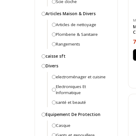
Scie cloche
Articles Maison & Divers
M
Articles de nettoyage
M
C
Plomberie & Sanitaire
7
Rangements
caisse sft
Divers
electroménager et cuisine
Electroniques Et
Informatique
santé et beauté
Equipement De Protection
Casque
Gants et genouillere