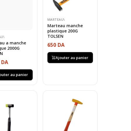
MARTEAU\
Marteau manche
plastique 200G
TOLSEN
AU\
au a manche
650 DA
que 2000G
EN
Ajouter au panier
0 DA
outer au panier