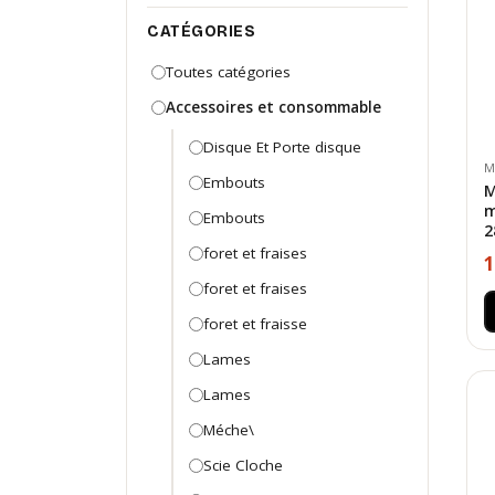
CATÉGORIES
Toutes catégories
Accessoires et consommable
Disque Et Porte disque
M
Embouts
M
m
Embouts
2
foret et fraises
1
foret et fraises
foret et fraisse
Lames
Lames
Méche\
Scie Cloche