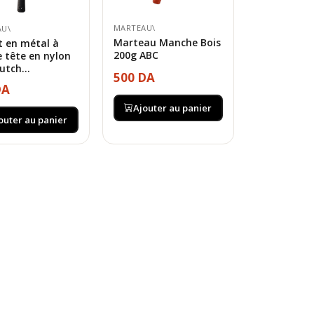
MARTEAU\
AU\
Marteau Manche Bois
t en métal à
200g ABC
 tête en nylon
utch...
500 DA
DA
Ajouter au panier
outer au panier