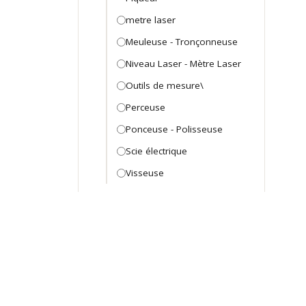
metre laser
Meuleuse - Tronçonneuse
Niveau Laser - Mètre Laser
Outils de mesure\
Perceuse
Ponceuse - Polisseuse
Scie électrique
Visseuse
Outillage Mécanique
Arraches et extracteurs
Arraches et extracteurs
Caisse et coffret Mécanicien
Caisse et coffret mecanique