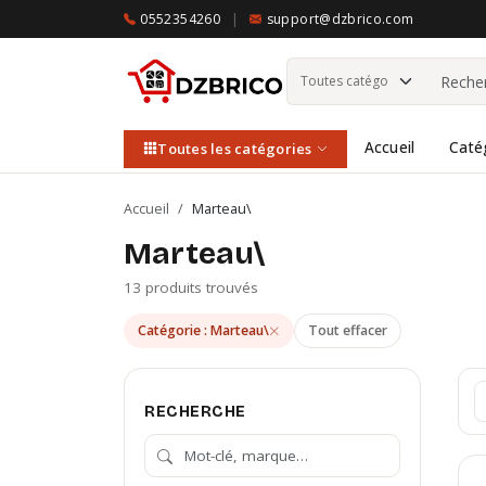
0552354260
|
support@dzbrico.com
Accueil
Caté
Toutes les catégories
Accueil
/
Marteau\
Marteau\
13 produits trouvés
Catégorie : Marteau\
Tout effacer
RECHERCHE