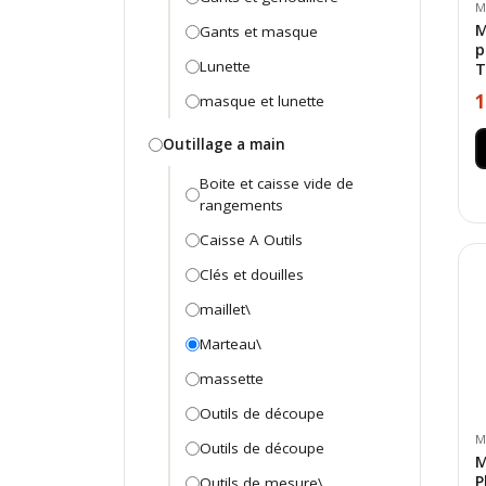
M
M
Gants et masque
p
Lunette
T
1
masque et lunette
Outillage a main
Boite et caisse vide de
rangements
Caisse A Outils
Clés et douilles
maillet\
Marteau\
massette
Outils de découpe
M
Outils de découpe
M
P
Outils de mesure\