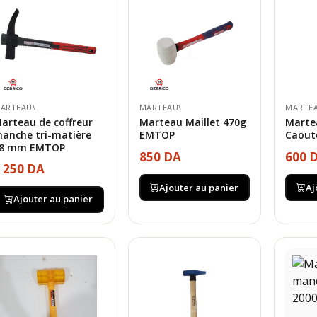
ARTEAU\
MARTEAU\
MARTE
arteau de coffreur
Marteau Maillet 470g
Marte
anche tri-matière
EMTOP
Caout
8 mm EMTOP
850 DA
600 
 250 DA
Ajouter au panier
Aj
Ajouter au panier