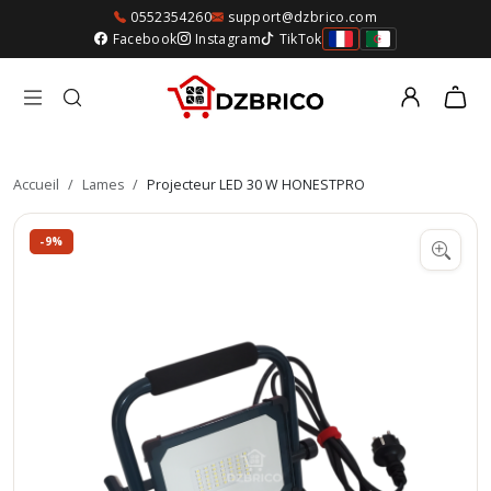
0552354260
support@dzbrico.com
Facebook
Instagram
TikTok
Accueil
/
Lames
/
Projecteur LED 30 W HONESTPRO
-9%