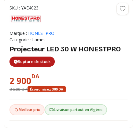
SKU : YAE4023
Marque :
HONESTPRO
Categorie : Lames
Projecteur LED 30 W HONESTPRO
Rupture de stock
DA
2 900
3 200 DA
Économisez 300 DA
Meilleur prix
Livraison partout en Algérie