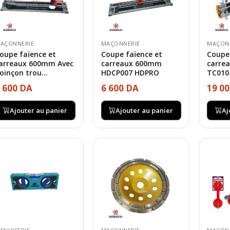
AÇONNERIE
MAÇONNERIE
MAÇON
oupe faïence et
Coupe faïence et
Coupe 
arreaux 600mm Avec
carreaux 600mm
carre
oinçon trou...
HDCP007 HDPRO
TC010
 600 DA
6 600 DA
19 0
Ajouter au panier
Ajouter au panier
Aj