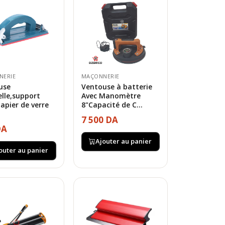
NERIE
MAÇONNERIE
use
Ventouse à batterie
lle,support
Avec Manomètre
apier de verre
8"Capacité de C...
7 500 DA
DA
Ajouter au panier
outer au panier