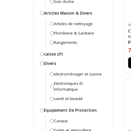
Scie cloche
Articles Maison & Divers
Articles de nettoyage
M
C
Plomberie & Sanitaire
c
p
Rangements
7
caisse sft
Divers
electroménager et cuisine
Electroniques Et
Informatique
santé et beauté
Equipement De Protection
Casque
Gants et genouillere