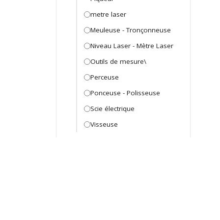
metre laser
Meuleuse - Tronçonneuse
Niveau Laser - Mètre Laser
Outils de mesure\
Perceuse
Ponceuse - Polisseuse
Scie électrique
Visseuse
Outillage Mécanique
Arraches et extracteurs
Arraches et extracteurs
Caisse et coffret Mécanicien
Caisse et coffret mecanique