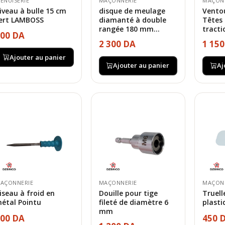
ENUISERIE
MAÇONNERIE
MAÇON
iveau à bulle 15 cm
disque de meulage
Vento
ert LAMBOSS
diamanté à double
Têtes
rangée 180 mm...
tracti
00 DA
2 300 DA
1 15
Ajouter au panier
Ajouter au panier
Aj
AÇONNERIE
MAÇONNERIE
MAÇON
iseau à froid en
Douille pour tige
Truell
étal Pointu
fileté de diamètre 6
plast
mm
00 DA
450 