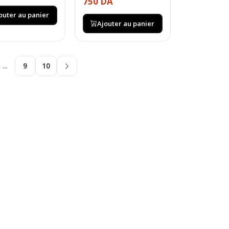
750 DA
outer au panier
Ajouter au panier
...
9
10