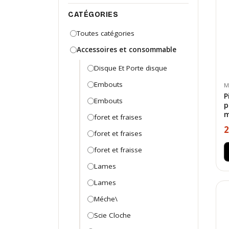
CATÉGORIES
Toutes catégories
Accessoires et consommable
Disque Et Porte disque
Embouts
M
P
Embouts
p
m
foret et fraises
2
foret et fraises
foret et fraisse
Lames
Lames
Méche\
Scie Cloche