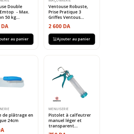
NERIE
MAÇONNERIE
use Double
Ventouse Robuste,
 Emtop - Max.
Prise Pratique 3
on 50 kg...
Griffes Ventous...
0 DA
2 600 DA
outer au panier
Ajouter au panier
NERIE
MENUISERIE
e de plâtrage en
Pistolet à calfeutrer
ique 24cm
manuel léger et
transparent...
DA