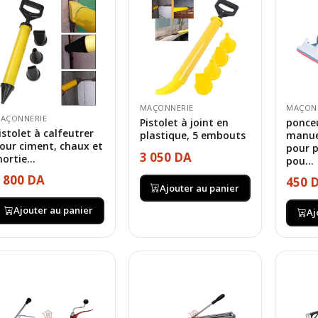
MAÇONNERIE
MAÇON
AÇONNERIE
Pistolet à joint en
ponce
istolet à calfeutrer
plastique, 5 embouts
manue
our ciment, chaux et
pour p
3 050 DA
ortie...
pou...
 800 DA
450 
Ajouter au panier
Ajouter au panier
Aj