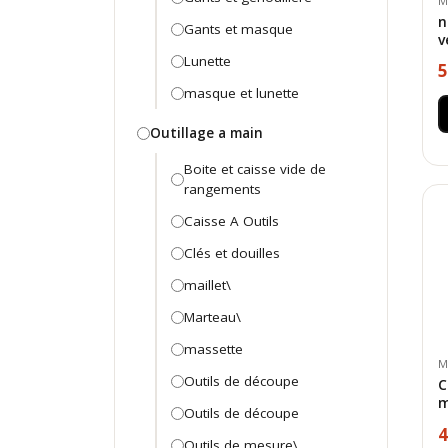
M
n
Gants et masque
v
Lunette
5
masque et lunette
Outillage a main
Boite et caisse vide de
rangements
Caisse A Outils
Clés et douilles
maillet\
Marteau\
massette
M
Outils de découpe
C
m
Outils de découpe
4
Outils de mesure\