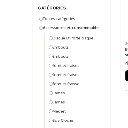
CATÉGORIES
Toutes catégories
Accessoires et consommable
Disque Et Porte disque
S
Embouts
B
v
Embouts
4
foret et fraises
foret et fraises
foret et fraisse
Lames
Lames
Méche\
Scie Cloche