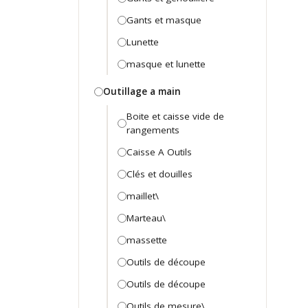
Gants et masque
Lunette
masque et lunette
Outillage a main
Boite et caisse vide de
rangements
Caisse A Outils
Clés et douilles
maillet\
Marteau\
massette
Outils de découpe
Outils de découpe
Outils de mesure\