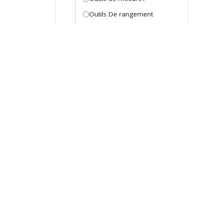
Outils De rangement
Pinces et tenailes
Pinces et tenailles
règles et mètre a ruban
règles et mètre a ruban
règles et mètre a ruban
Tournevis
Tournevis
Outillage électroportatif
batterie et chargeur
Machine D'atelier
Machine d'atelier
Marteau Perforateur -
DZBrico Infos
Consei
Piqueur