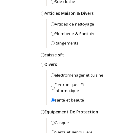
Scie cloche
Articles Maison & Divers
Articles de nettoyage
Plomberie & Sanitaire
Rangements
caisse sft
Divers
electroménager et cuisine
Electroniques Et
Informatique
santé et beauté
Equipement De Protection
Casque
Gants et genouillere