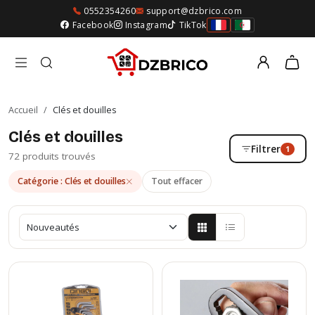
0552354260
support@dzbrico.com
Facebook
Instagram
TikTok
Accueil
/
Clés et douilles
Clés et douilles
Filtrer
1
72 produits trouvés
Catégorie : Clés et douilles
Tout effacer