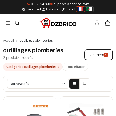
0552354260
support@dzbrico.com
Facebook
Instagram
TikTok
Accueil
/
outillages plomberies
outillages plomberies
Filtrer
1
2 produits trouvés
Catégorie : outillages plomberies
Tout effacer