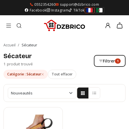
0552354260
support@dzbrico.com
Facebook
Instagram
TikTok
Accueil
/
Sécateur
Sécateur
Filtrer
1
1 produit trouvé
Catégorie : Sécateur
Tout effacer