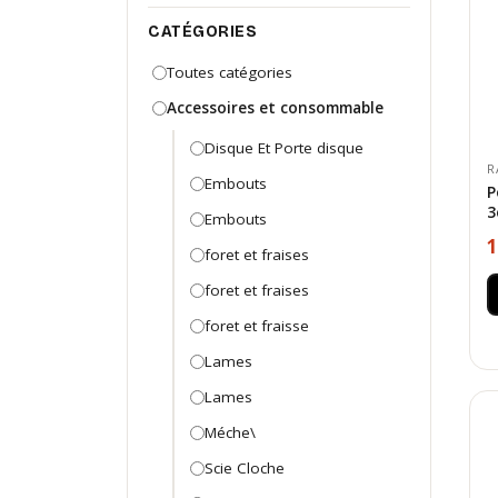
CATÉGORIES
Toutes catégories
Accessoires et consommable
Disque Et Porte disque
R
Embouts
P
3
Embouts
1
foret et fraises
foret et fraises
foret et fraisse
Lames
Lames
Méche\
Scie Cloche