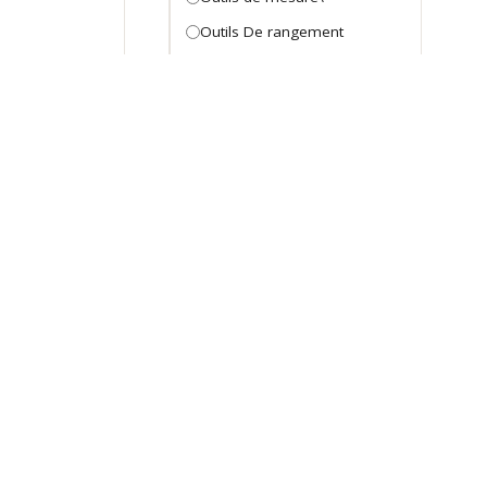
Outils De rangement
Pinces et tenailes
Pinces et tenailles
règles et mètre a ruban
règles et mètre a ruban
règles et mètre a ruban
Tournevis
Tournevis
Outillage électroportatif
batterie et chargeur
Machine D'atelier
Machine d'atelier
Marteau Perforateur -
DZBrico Infos
Consei
Piqueur