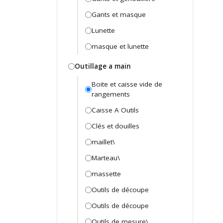
Gants et masque
Lunette
masque et lunette
Outillage a main
Boite et caisse vide de
rangements
Caisse A Outils
Clés et douilles
maillet\
Marteau\
massette
Outils de découpe
Outils de découpe
Outils de mesure\