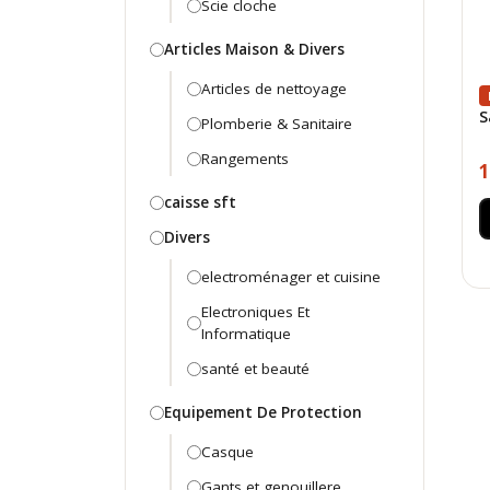
Scie cloche
Articles Maison & Divers
Articles de nettoyage
S
Plomberie & Sanitaire
Rangements
1
caisse sft
Divers
electroménager et cuisine
Electroniques Et
Informatique
santé et beauté
Equipement De Protection
Casque
Gants et genouillere