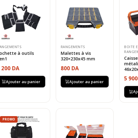
ANGEMENTS
RANGEMENTS
BOITE E
RANGE
ochette à outils
Malettes à vis
Caisse
en1
320×230x45 mm
métal
 200 DA
800 DA
46x20
5 90
Ajouter au panier
Ajouter au panier
Aj
PROMO