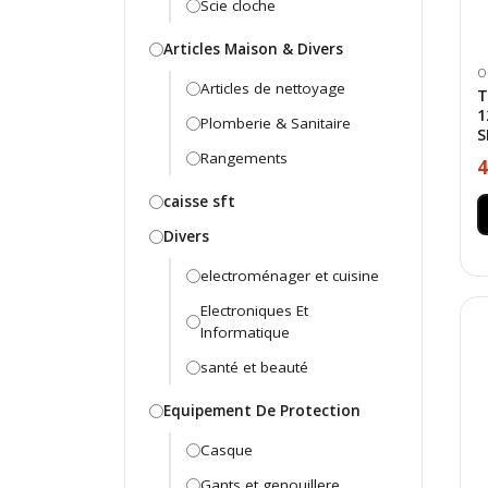
Scie cloche
Articles Maison & Divers
O
Articles de nettoyage
T
1
Plomberie & Sanitaire
S
Rangements
4
caisse sft
Divers
electroménager et cuisine
Electroniques Et
Informatique
santé et beauté
Equipement De Protection
Casque
Gants et genouillere