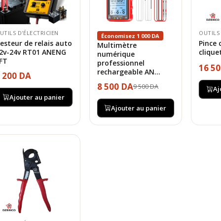
UTILS D'ÉLECTRICIEN
OUTILS
Économisez 1 000 DA
esteur de relais auto
Pince 
Multimètre
2v-24v RT01 ANENG
clique
numérique
FT
professionnel
16 5
rechargeable AN...
 200 DA
8 500 DA
9 500 DA
Aj
Ajouter au panier
Ajouter au panier