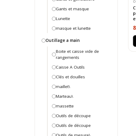
O
C
Gants et masque
p
e
Lunette
8
masque et lunette
Outillage a main
Boite et caisse vide de
rangements
Caisse A Outils
Clés et douilles
maillet\
Marteau\
massette
Outils de découpe
Outils de découpe
Outils de mesure\