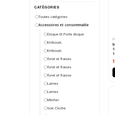
CATÉGORIES
Toutes catégories
Accessoires et consommable
Disque Et Porte disque
O
Embouts
M
1
Embouts
1
foret et fraises
1
foret et fraises
foret et fraisse
Lames
Lames
Méche\
Scie Cloche