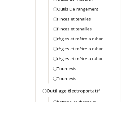
Outils De rangement
Pinces et tenailes
Pinces et tenailles
règles et mètre a ruban
règles et mètre a ruban
règles et mètre a ruban
Tournevis
Tournevis
Outillage électroportatif
batterie et chargeur
Machine D'atelier
Machine d'atelier
Marteau Perforateur -
Piqueur