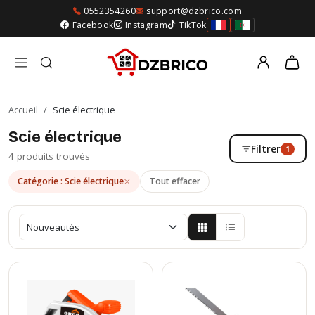
0552354260
support@dzbrico.com
Facebook
Instagram
TikTok
Accueil
/
Scie électrique
Scie électrique
Filtrer
1
4 produits trouvés
Catégorie : Scie électrique
Tout effacer