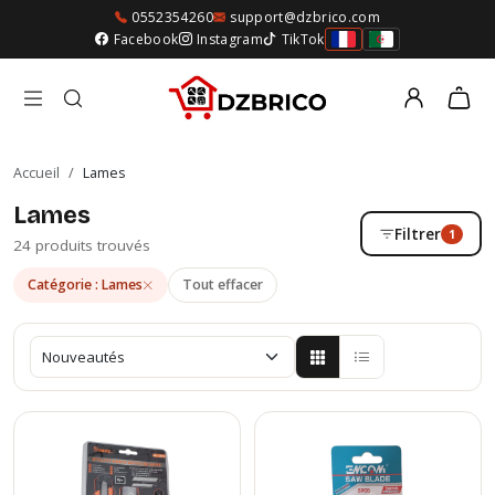
0552354260
support@dzbrico.com
Facebook
Instagram
TikTok
Accueil
/
Lames
Lames
Filtrer
1
24 produits trouvés
Catégorie : Lames
Tout effacer