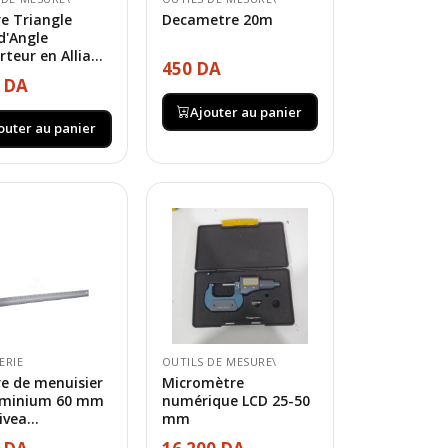
e Triangle
Decametre 20m
d'Angle
teur en Allia...
450 DA
0 DA
Ajouter au panier
outer au panier
ERIE
OUTILS DE MESURE\
e de menuisier
Micromètre
uminium 60 mm
numérique LCD 25-50
ivea...
mm