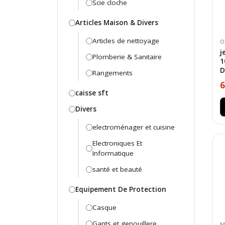
Scie cloche
Articles Maison & Divers
Articles de nettoyage
O
j
Plomberie & Sanitaire
1
Rangements
6
caisse sft
Divers
electroménager et cuisine
Electroniques Et
Informatique
santé et beauté
Equipement De Protection
Casque
Gants et genouillere
M