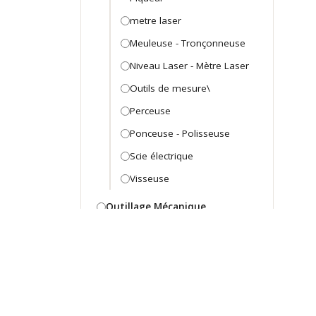
metre laser
Meuleuse - Tronçonneuse
Niveau Laser - Mètre Laser
Outils de mesure\
Perceuse
Ponceuse - Polisseuse
Scie électrique
Visseuse
Outillage Mécanique
Arraches et extracteurs
Arraches et extracteurs
Caisse et coffret Mécanicien
Caisse et coffret mecanique