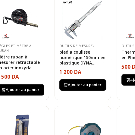
ÈGLES ET MÈTRE A
OUTILS DE MESURE\
OUTILS
UBAN
pied a coulisse
Therm
ètre ruban à
numérique 150mm en
en Pla
esurer rétractable
plastique DYNA...
500 
n acier inoxyda...
1 200 DA
 500 DA
Aj
Ajouter au panier
Ajouter au panier