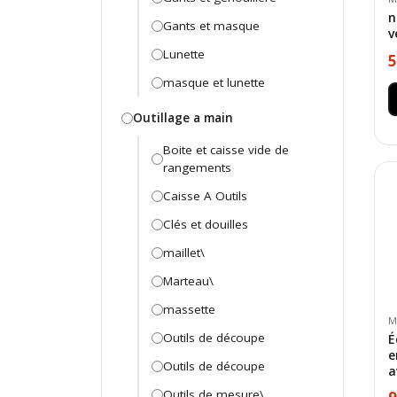
n
Gants et masque
v
Lunette
5
masque et lunette
Outillage a main
Boite et caisse vide de
rangements
Caisse A Outils
Clés et douilles
maillet\
Marteau\
massette
M
Outils de découpe
É
e
Outils de découpe
a
Outils de mesure\