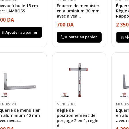
iveau à bulle 15 cm
Équerre de menuisier
Équerr
ert LAMBOSS
en aluminium 30 mm
Règle 
avec nivea...
Rappor
00 DA
700 DA
2 35
Ajouter au panier
Ajouter au panier
Aj
ENUISERIE
MENUISERIE
MENUIS
querre de menuisier
Règle de
Équerr
n aluminium 40 mm
positionnement de
en al
vec nivea...
perçage 2 en 1, règle
avec n
d...