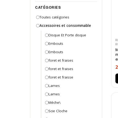
CATÉGORIES
Toutes catégories
Accessoires et consommable
Disque Et Porte disque
R
Embouts
R
M
Embouts
m
e
foret et fraises
2
foret et fraises
foret et fraisse
Lames
Lames
Méche\
Scie Cloche