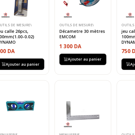
UTILS DE MESURE\
OUTILS DE MESURE\
OUTILS
eu calle 26pcs,
Décametre 30 mètres
jeu ca
00mm(1.00-0.02)
EMCOM
100mm
DYNAMO
DYNA
1 300 DA
00 DA
750 
Ajouter au panier
Ajouter au panier
Aj
ENUISERIE
MENUISERIE
OUTILS