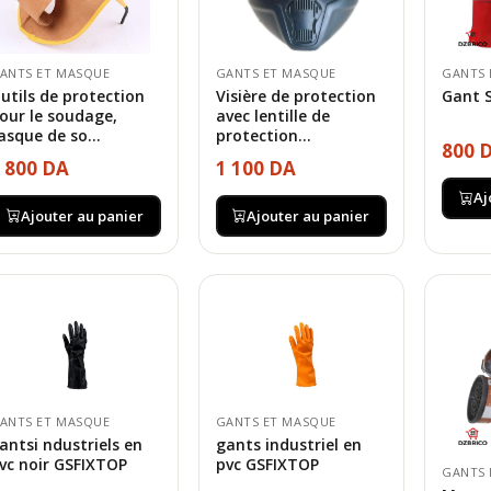
ANTS ET MASQUE
GANTS ET MASQUE
GANTS 
utils de protection
Visière de protection
Gant 
our le soudage,
avec lentille de
asque de so...
protection...
800 
 800 DA
1 100 DA
Aj
Ajouter au panier
Ajouter au panier
ANTS ET MASQUE
GANTS ET MASQUE
antsi ndustriels en
gants industriel en
vc noir GSFIXTOP
pvc GSFIXTOP
GANTS 