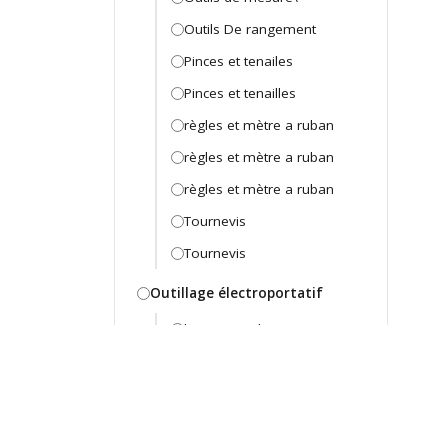
Outils De rangement
Pinces et tenailes
Pinces et tenailles
règles et mètre a ruban
règles et mètre a ruban
règles et mètre a ruban
Tournevis
Tournevis
Outillage électroportatif
batterie et chargeur
Machine D'atelier
Machine d'atelier
Marteau Perforateur -
Piqueur