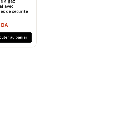
e à gaz
al avec
es de sécurité
0 DA
outer au panier