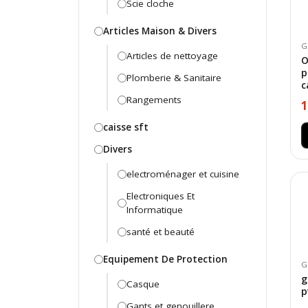
Scie cloche
Articles Maison & Divers
G
Articles de nettoyage
O
p
Plomberie & Sanitaire
c
Rangements
1
caisse sft
Divers
electroménager et cuisine
Electroniques Et
Informatique
santé et beauté
Equipement De Protection
G
g
Casque
p
Gants et genouillere