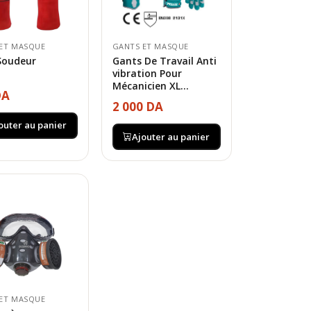
ET MASQUE
GANTS ET MASQUE
Soudeur
Gants De Travail Anti
vibration Pour
Mécanicien XL...
DA
2 000 DA
outer au panier
Ajouter au panier
ET MASQUE