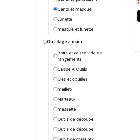
3
Gants et masque
Lunette
masque et lunette
Outillage a main
Boite et caisse vide de
rangements
Caisse A Outils
Clés et douilles
maillet\
Marteau\
massette
Outils de découpe
Outils de découpe
Outils de mesure\