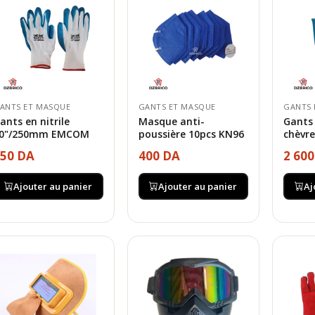
ANTS ET MASQUE
GANTS ET MASQUE
GANTS 
ants en nitrile
Masque anti-
Gants
0"/250mm EMCOM
poussière 10pcs KN96
chèvr
50 DA
400 DA
2 60
Ajouter au panier
Ajouter au panier
Aj