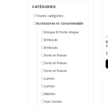
CATÉGORIES
Toutes catégories
Accessoires et consommable
Disque Et Porte disque
G
Embouts
G
1
Embouts
1
foret et fraises
foret et fraises
foret et fraisse
Lames
Lames
Méche\
Scie Cloche