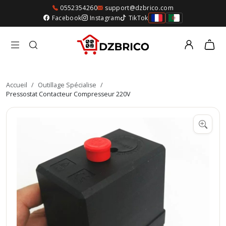
0552354260
support@dzbrico.com
Facebook
Instagram
TikTok
Accueil
/
Outillage Spécialise
/
Pressostat Contacteur Compresseur 220V