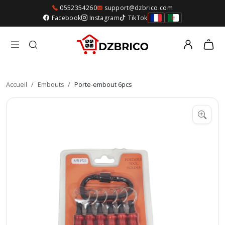
0552354260
support@dzbrico.com
Facebook
Instagram
TikTok
Accueil
/
Embouts
/
Porte-embout 6pcs