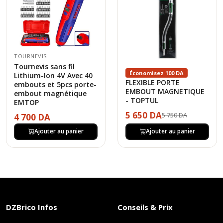
TOURNEVIS
Tournevis sans fil
Économisez 100 DA
Lithium-Ion 4V Avec 40
FLEXIBLE PORTE
embouts et 5pcs porte-
EMBOUT MAGNETIQUE
embout magnétique
- TOPTUL
EMTOP
5 650 DA
5 750 DA
4 700 DA
Ajouter au panier
Ajouter au panier
DZBrico Infos
Conseils & Prix