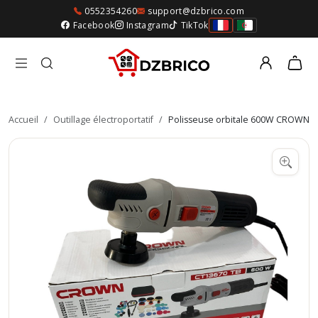
0552354260
support@dzbrico.com
Facebook
Instagram
TikTok
Accueil
/
Outillage électroportatif
/
Polisseuse orbitale 600W CROWN