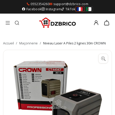
0552354260
support@dzbrico.com
Facebook
Instagram
TikTok
Accueil
/
Maçonnerie
/
Niveau Laser A Piles 2 lignes 30m CROWN