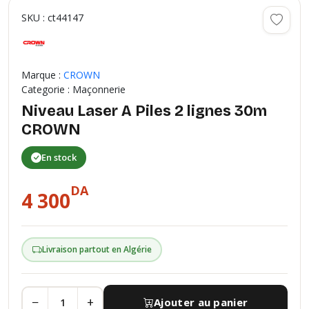
SKU : ct44147
Marque :
CROWN
Categorie : Maçonnerie
Niveau Laser A Piles 2 lignes 30m
CROWN
En stock
DA
4 300
Livraison partout en Algérie
−
+
Ajouter au panier