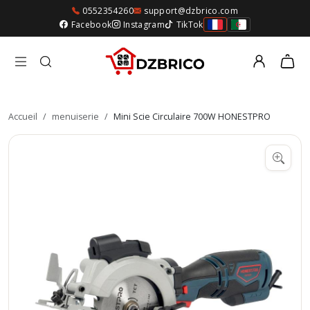
0552354260
support@dzbrico.com
Facebook
Instagram
TikTok
Accueil
/
menuiserie
/
Mini Scie Circulaire 700W HONESTPRO