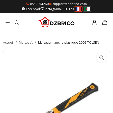
0552354260
support@dzbrico.com
Facebook
Instagram
TikTok
Accueil
/
Marteau\
/
Marteau manche plastique 200G TOLSEN