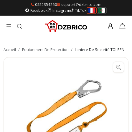
0552354260
support@dzbrico.com
Facebook
Instagram
TikTok
Accueil
/
Equipement De Protection
/
Laniere De Securité TOLSEN