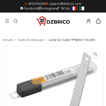
0552354260
support@dzbrico.com
Facebook
Instagram
TikTok
Accueil
/
Outils de découpe
/
Lame De Cutter 9*80mm TOLSEN