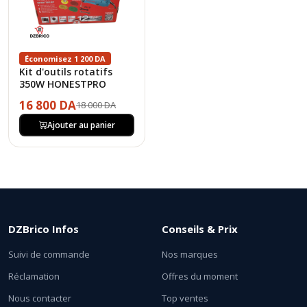
Économisez 1 200 DA
Kit d'outils rotatifs
350W HONESTPRO
16 800 DA
18 000 DA
Ajouter au panier
DZBrico Infos
Conseils & Prix
Suivi de commande
Nos marques
Réclamation
Offres du moment
Nous contacter
Top ventes