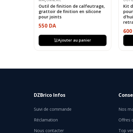
Outil de finition de calfeutrage,
Kit 
grattoir de finition en silicone
pour
pour joints
d'hu
retr
550 DA
600
Ajouter au panier
DZBrico Infos
Consei
Suivi de commande
Nos ma
Réclamation
Offres
Nous contacter
Top ve