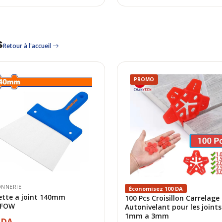
s
Retour à l'accueil
PROMO
NNERIE
Économisez 100 DA
ette a joint 140mm
100 Pcs Croisillon Carrelage
FOW
Autonivelant pour les joints
1mm a 3mm
 DA