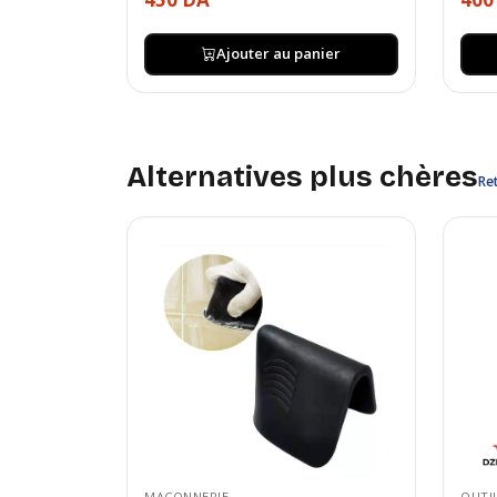
Ajouter au panier
Alternatives plus chères
Ret
MAÇONNERIE
OUTI