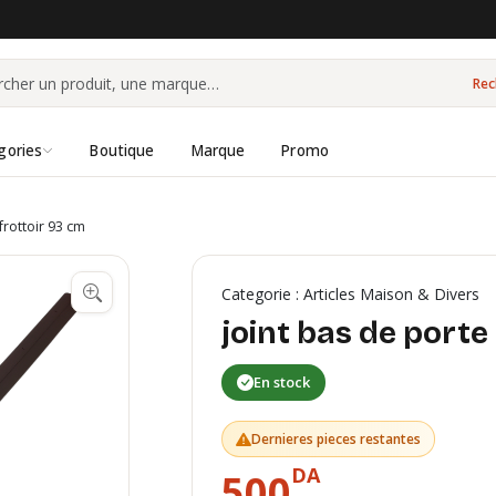
Rec
gories
Boutique
Marque
Promo
frottoir 93 cm
Categorie : Articles Maison & Divers
joint bas de porte
En stock
Dernieres pieces restantes
DA
500