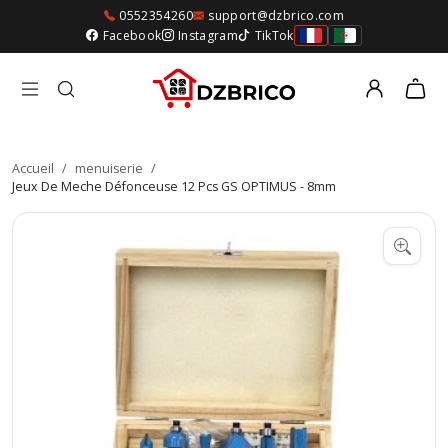
0552354260
support@dzbrico.com
Facebook
Instagram
TikTok
Accueil
/
menuiserie
/
Jeux De Meche Défonceuse 12 Pcs GS OPTIMUS - 8mm