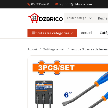
0552354260
|
support@dzbrico.com
Accueil
Caté
Toutes les catégories
Accueil
/
Outillage a main
/
Jeux de 3 barres de levi