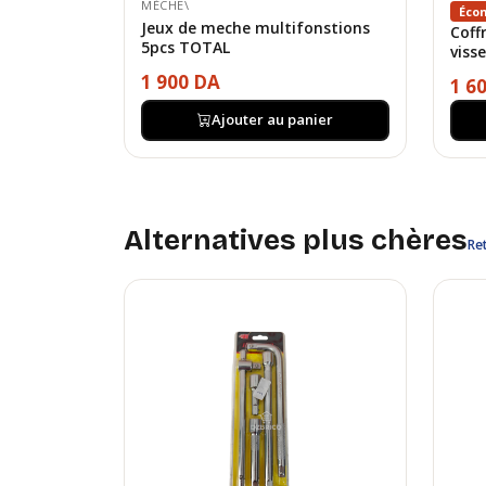
MÉCHE\
Éco
Jeux de meche multifonstions
Coff
5pcs TOTAL
viss
1 900 DA
1 6
Ajouter au panier
Alternatives plus chères
Ret