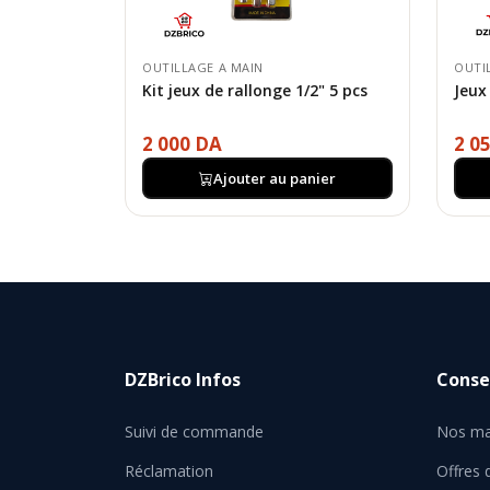
OUTILLAGE A MAIN
OUTI
Kit jeux de rallonge 1/2" 5 pcs
Jeux
2 000 DA
2 0
Ajouter au panier
DZBrico Infos
Consei
Suivi de commande
Nos ma
Réclamation
Offres