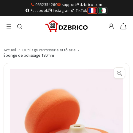
0552354260
support@dzbrico.com
Facebook
Instagram
TikTok
Accueil
/
Outillage carrosserie et tôlerie
/
Éponge de polissage 180mm