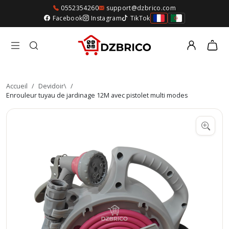
0552354260
support@dzbrico.com
Facebook
Instagram
TikTok
Accueil
/
Devidoir\
/
Enrouleur tuyau de jardinage 12M avec pistolet multi modes