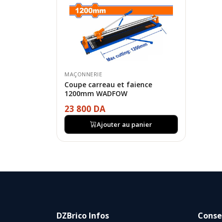
MAÇONNERIE
Coupe carreau et faience
1200mm WADFOW
23 800 DA
Ajouter au panier
DZBrico Infos
Consei