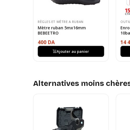
RÈGLES ET MÈTRE A RUBAN
OUTIL
Mètre ruban 5mx16mm
Enro
BEBEETRO
10b
400 DA
14 
Ajouter au panier
Alternatives moins chère