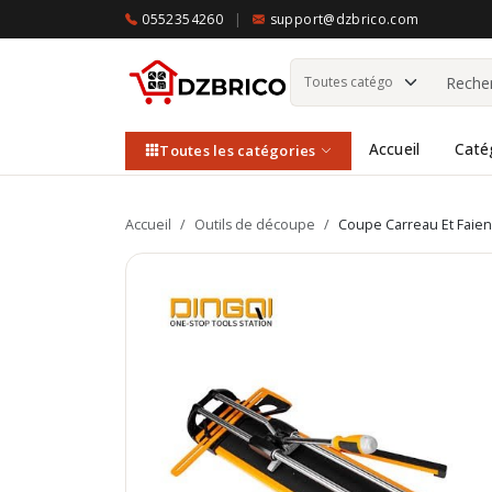
0552354260
|
support@dzbrico.com
Accueil
Caté
Toutes les catégories
Accueil
/
Outils de découpe
/
Coupe Carreau Et Faie