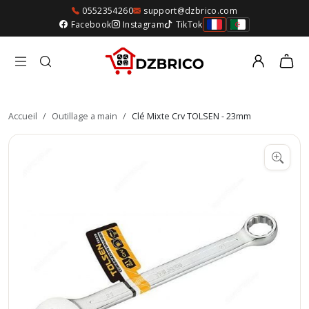
0552354260
support@dzbrico.com
Facebook
Instagram
TikTok
Accueil
/
Outillage a main
/
Clé Mixte Crv TOLSEN - 23mm