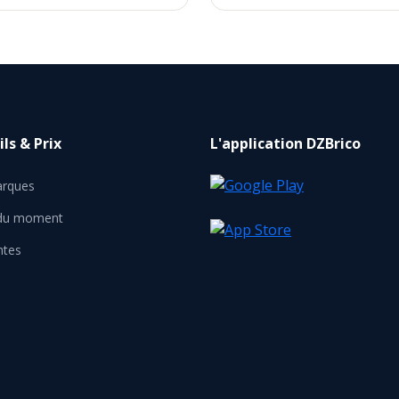
ls & Prix
L'application DZBrico
rques
 du moment
ntes