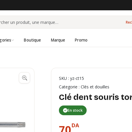
Rec
gories
Boutique
Marque
Promo
SKU : yz-ct15
Categorie : Clés et douilles
Clé dent souris to
En stock
DA
70