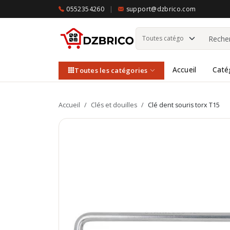
0552354260
|
support@dzbrico.com
Accueil
Caté
Toutes les catégories
Accueil
/
Clés et douilles
/
Clé dent souris torx T15