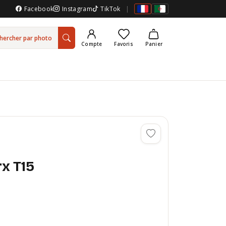
Facebook
Instagram
TikTok
|
hercher par photo
Compte
Favoris
Panier
rx T15