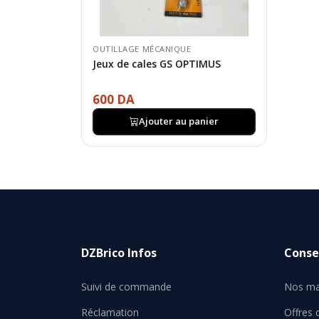
OUTILLAGE MÉCANIQUE
Jeux de cales GS OPTIMUS
600 DA
Ajouter au panier
DZBrico Infos
Consei
Suivi de commande
Nos ma
Réclamation
Offres