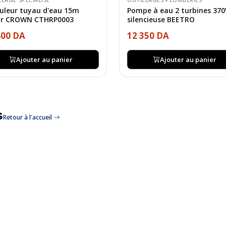
uleur tuyau d'eau 15m
Pompe à eau 2 turbines 37
ar CROWN CTHRP0003
silencieuse BEETRO
400 DA
12 350 DA
Ajouter au panier
Ajouter au panier
s
Retour à l'accueil