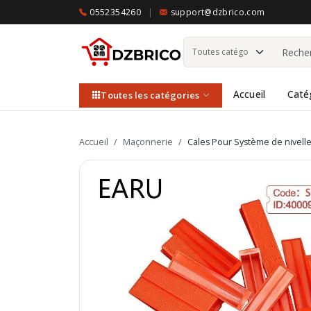
0552354260
|
support@dzbrico.com
Accueil
Caté
Toutes les catégories
Accueil
/
Maçonnerie
/
Cales Pour Système de nivell