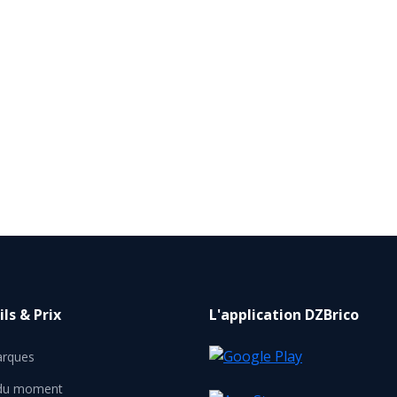
ls & Prix
L'application DZBrico
rques
 du moment