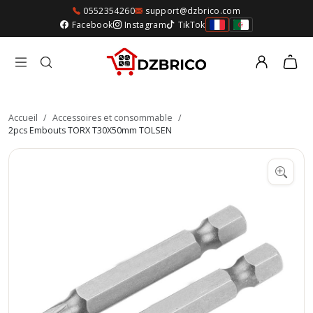
0552354260
support@dzbrico.com
Facebook
Instagram
TikTok
Accueil
/
Accessoires et consommable
/
2pcs Embouts TORX T30X50mm TOLSEN