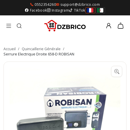
0552354260
support@dzbrico.com
Facebook
Instagram
TikTok
Accueil
/
Quincaillerie Générale
/
Serrure Electrique Droite 658-D ROBISAN