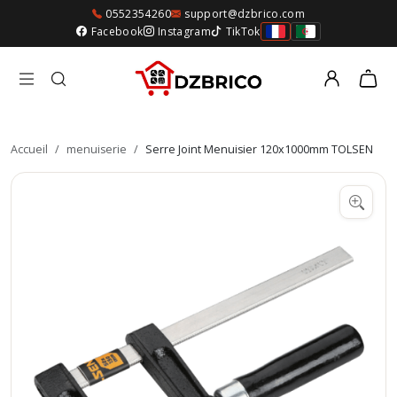
0552354260
support@dzbrico.com
Facebook
Instagram
TikTok
Accueil
/
menuiserie
/
Serre Joint Menuisier 120x1000mm TOLSEN