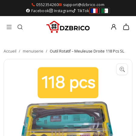
0552354260
support@dzbrico.com
Facebook
Instagram
TikTok
Accueil
/
menuiserie
/
Outil Rotatif – Meuleuse Droite 118 Pcs SL