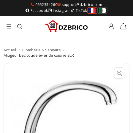
0552354260
support@dzbrico.com
Facebook
Instagram
TikTok
Accueil
/
Plomberie & Sanitaire
/
Mitigeur bec coudé évier de cuisine SLR