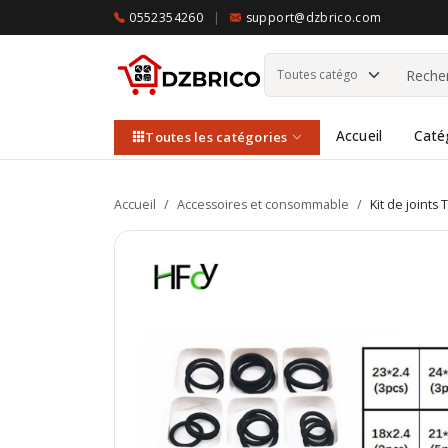
0552354260
|
support@dzbrico.com
Accueil
Caté
Toutes les catégories
Accueil
/
Accessoires et consommable
/
Kit de joints