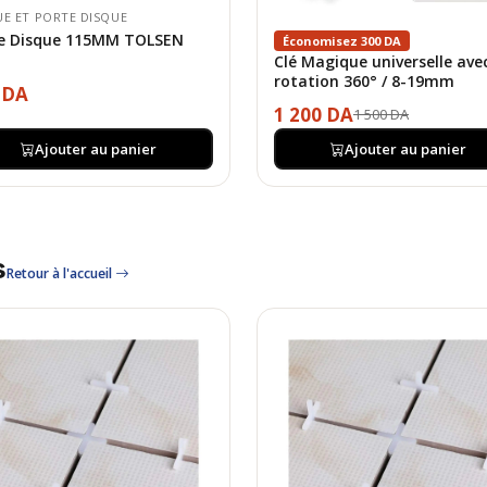
UE ET PORTE DISQUE
e Disque 115MM TOLSEN
Économisez 300 DA
Clé Magique universelle ave
rotation 360° / 8-19mm
 DA
1 200 DA
1 500 DA
Ajouter au panier
Ajouter au panier
s
Retour à l'accueil