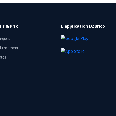
ls & Prix
L'application DZBrico
rques
 du moment
ntes