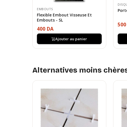
DISQ
EMBOUTS
Port
Flexible Embout Visseuse Et
Embouts - SL
500
400 DA
Ajouter au panier
Alternatives moins chère