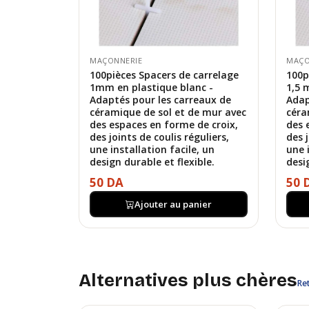
MAÇONNERIE
MAÇO
100pièces Spacers de carrelage
100p
1mm en plastique blanc -
1,5 
Adaptés pour les carreaux de
Adap
céramique de sol et de mur avec
céra
des espaces en forme de croix,
des 
des joints de coulis réguliers,
des j
une installation facile, un
une 
design durable et flexible.
desi
50 DA
50 
Ajouter au panier
Alternatives plus chères
Ret